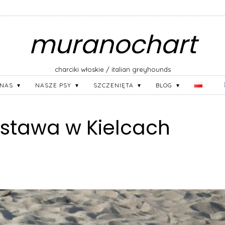
muranochart
charciki włoskie / italian greyhounds
 NAS
NASZE PSY
SZCZENIĘTA
BLOG
tawa w Kielcach