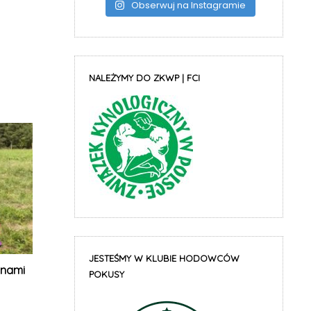
Obserwuj na Instagramie
NALEŻYMY DO ZKWP | FCI
JESTEŚMY W KLUBIE HODOWCÓW
onami
POKUSY