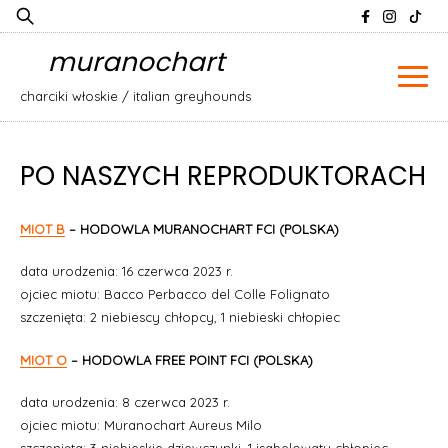
Skip
Szukaj:
to
muranochart
content
charciki włoskie / italian greyhounds
PO NASZYCH REPRODUKTORACH
MIOT B
– HODOWLA MURANOCHART FCI (POLSKA)
data urodzenia: 16 czerwca 2023 r.
ojciec miotu: Bacco Perbacco del Colle Folignato
szczenięta: 2 niebiescy chłopcy, 1 niebieski chłopiec
MIOT O
– HODOWLA FREE POINT FCI (POLSKA)
data urodzenia: 8 czerwca 2023 r.
ojciec miotu: Muranochart Aureus Milo