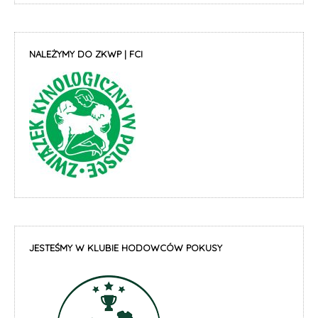
NALEŻYMY DO ZKWP | FCI
JESTEŚMY W KLUBIE HODOWCÓW POKUSY