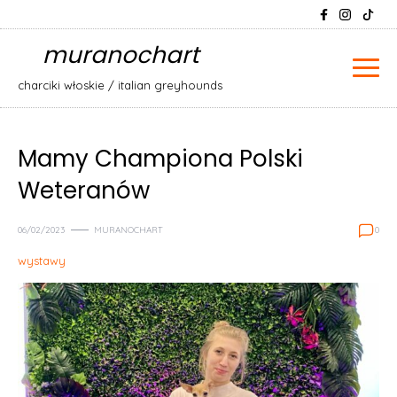
Skip
Szukaj:
to
muranochart
content
charciki włoskie / italian greyhounds
Mamy Championa Polski
Weteranów
06/02/2023
MURANOCHART
0
wystawy