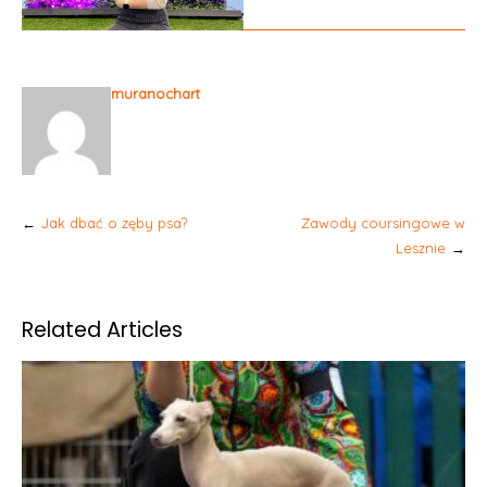
muranochart
Nawigacja
Jak dbać o zęby psa?
Zawody coursingowe w
wpisu
Lesznie
Related Articles